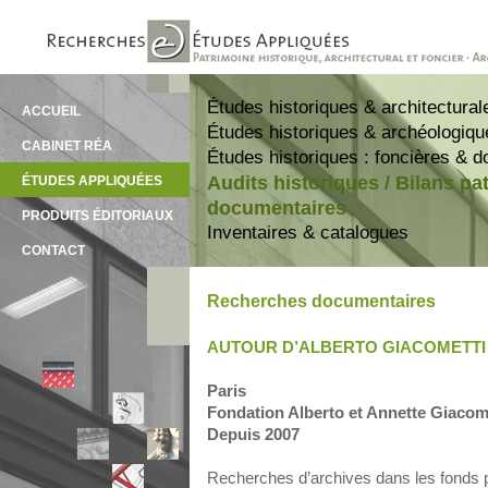
Études historiques & architectural
ACCUEIL
Études historiques & archéologiqu
CABINET RÉA
Études historiques : foncières & 
Audits historiques / Bilans p
ÉTUDES APPLIQUÉES
documentaires
PRODUITS ÉDITORIAUX
Inventaires & catalogues
CONTACT
Recherches documentaires
AUTOUR D’ALBERTO GIACOMETTI
Paris
Fondation Alberto et Annette Giacome
Depuis 2007
Recherches d’archives dans les fonds p